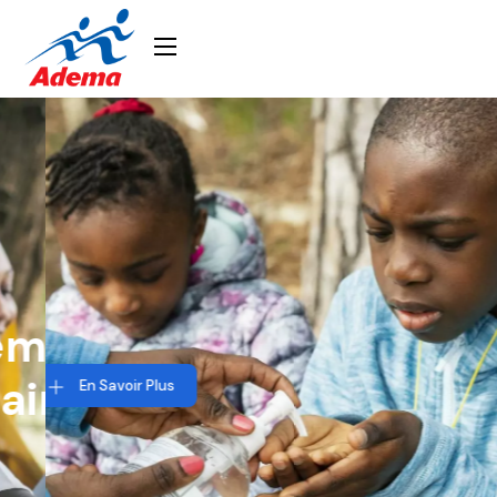
mble Pour Un
Ensemble Pour 
in Meilleur En
Demain Meilleur
En Savoir Plus
Haïti