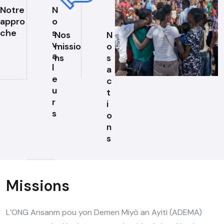
Notre
N
appro
o
che
s
Nos
N
v
missio
o
a
ns
s
l
a
e
c
u
t
r
i
s
o
n
s
Missions
L’ONG Ansanm pou yon Demen Miyò an Ayiti (ADEMA)