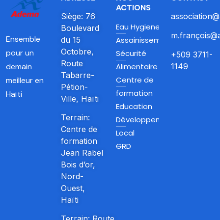
ACTIONS
Siège: 76
association@
Eau Hygiene et
Boulevard
m.françois@a
Ensemble
du 15
Assainissement
Octobre,
pour un
Sécurité
+509 3711-
Route
Alimentaire
1149
demain
Tabarre-
Centre de
meilleur en
Pétion-
formation
Haïti
Ville, Haïti
Education
Terrain:
Développement
Centre de
Local
formation
GRD
Jean Rabel
Bois d’or,
Nord-
Ouest,
Haïti
Terrain: Route