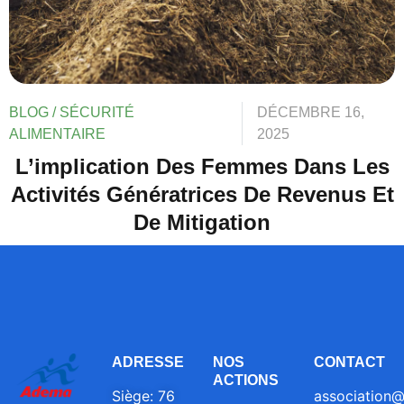
BLOG
/
SÉCURITÉ
DÉCEMBRE 16,
ALIMENTAIRE
2025
L’implication Des Femmes Dans Les
Activités Génératrices De Revenus Et
De Mitigation
ADRESSE
NOS
CONTACT
ACTIONS
Siège: 76
association@