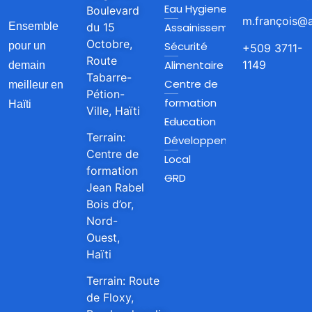
Eau Hygiene et
Boulevard
m.françois@a
du 15
Assainissement
Ensemble
Octobre,
Sécurité
pour un
+509 3711-
Route
Alimentaire
1149
demain
Tabarre-
Centre de
meilleur en
Pétion-
formation
Haïti
Ville, Haïti
Education
Terrain:
Développement
Centre de
Local
formation
GRD
Jean Rabel
Bois d’or,
Nord-
Ouest,
Haïti
Terrain: Route
de Floxy,