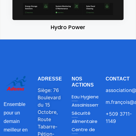
Hydro Power
ADRESSE
NOS
CONTACT
ACTIONS
Siège: 76
association@
Eau Hygiene et
Boulevard
m.françois@a
du 15
Assainissement
Ensemble
Octobre,
Sécurité
pour un
+509 3711-
Route
Alimentaire
1149
demain
Tabarre-
Centre de
meilleur en
Pétion-